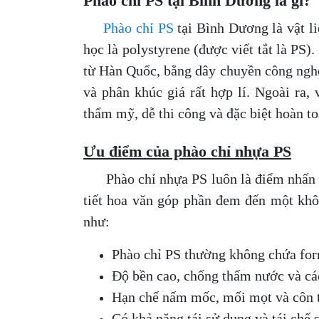
Phào chỉ PS tại Bình Dương là gì?
Phào chỉ PS
tại Bình Dương là vật li
học là polystyrene (được viết tắt là PS)
từ Hàn Quốc, bằng dây chuyền công nghệ
và phân khúc giá rất hợp lí. Ngoài ra, 
thẩm mỹ, dễ thi công và đặc biệt hoàn t
Ưu điểm của phào chỉ nhựa PS
Phào chỉ nhựa PS luôn là điểm nhấn nổ
tiết hoa văn góp phần đem đến một khô
như:
Phào chỉ PS thường không chứa fo
Độ bền cao, chống thấm nước và các
Hạn chế nấm mốc, mối mọt và côn t
Có khả năng tái sử dụng và tái chế