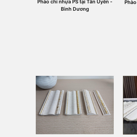
Phào chỉ nhựa PS tại Tân Uyên -
Phào 
Bình Dương