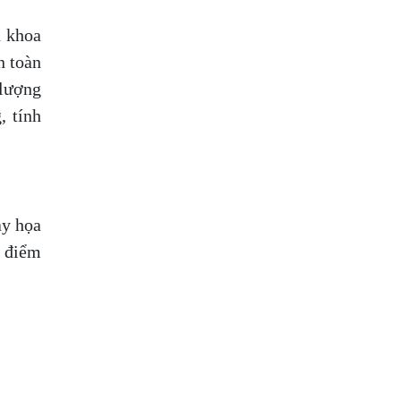
n khoa
n toàn
 lượng
, tính
ay họa
u điểm