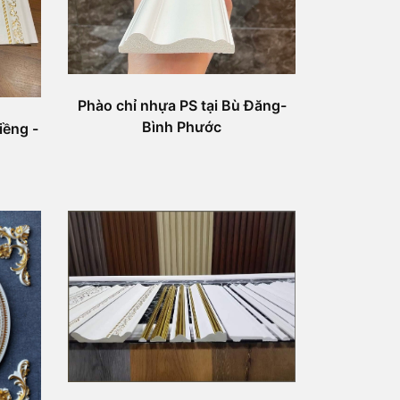
Phào chỉ nhựa PS tại Bù Đăng-
Bình Phước
iềng -