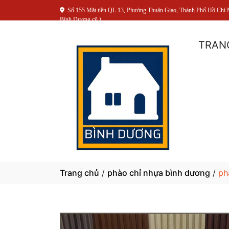
Số 155 Mặt tiền QL 13, Phường Thuận Giao, Thành Phố Hồ Chí 
Bình Dương cũ )
TRAN
Trang chủ
/
phào chỉ nhựa bình dương
/
pha