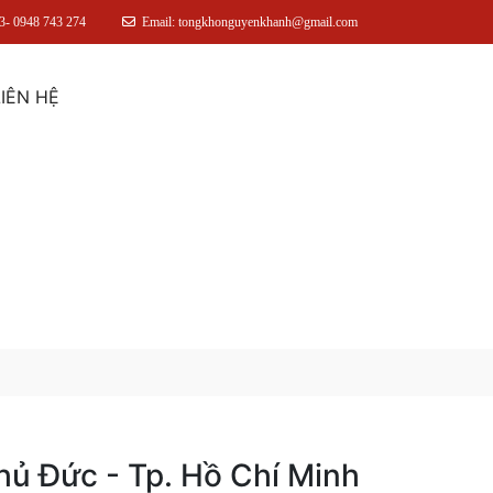
3- 0948 743 274
Email: tongkhonguyenkhanh@gmail.com
LIÊN HỆ
hủ Đức - Tp. Hồ Chí Minh