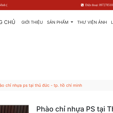
Minh (
Điện thoại: 097278510
G CHỦ
GIỚI THIỆU
SẢN PHẨM
THƯ VIỆN ẢNH
̀o chỉ nhựa ps tại thủ đức - tp. hồ chí minh
Phào chỉ nhựa PS tại T