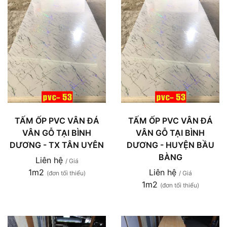
TẤM ỐP PVC VÂN ĐÁ
TẤM ỐP PVC VÂN ĐÁ
VÂN GỖ TẠI BÌNH
VÂN GỖ TẠI BÌNH
DƯƠNG - TX TÂN UYÊN
DƯƠNG - HUYỆN BẦU
BÀNG
Liên hệ
/ Giá
1m2
Liên hệ
(đơn tối thiểu)
/ Giá
1m2
(đơn tối thiểu)