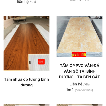
liên hệ
/ Giá
TẤM ỐP PVC VÂN ĐÁ
VÂN GỖ TẠI BÌNH
DƯƠNG - TX BẾN CÁT
Tấm nhựa ốp tường bình
Liên hệ
dương
/ Giá
1m2
(đơn tối thiểu)