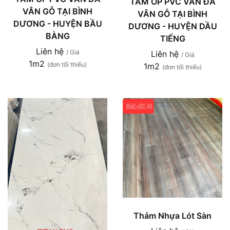
TẤM ỐP PVC VÂN ĐÁ
VÂN GỖ TẠI BÌNH
VÂN GỖ TẠI BÌNH
DƯƠNG - HUYỆN BẦU
DƯƠNG - HUYỆN DẦU
BÀNG
TIẾNG
Liên hệ
/ Giá
Liên hệ
/ Giá
1m2
(đơn tối thiểu)
1m2
(đơn tối thiểu)
Thảm Nhựa Lót Sàn