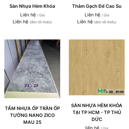
Sàn Nhựa Hèm Khóa
Thảm Gạch Đế Cao Su
Liên hệ
Liên hệ
/ Giá
/ Giá
Liên hệ
Liên hệ
(đơn tối thiểu)
(đơn tối thiểu)
SÀN NHỰA HÈM KHÓA
TẤM NHỰA ỐP TRẦN ỐP
TẠI TP HCM - TP THỦ
TƯỜNG NANO ZICO
DỨC
MAU 25
liên hệ
/ Giá