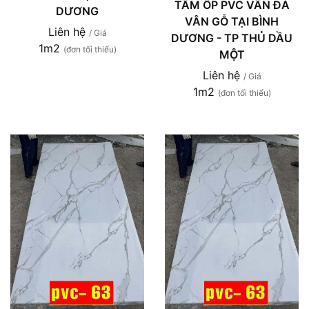
TẤM ỐP PVC VÂN ĐÁ
DƯƠNG
VÂN GỖ TẠI BÌNH
Liên hệ
/ Giá
DƯƠNG - TP THỦ DẦU
1m2
(đơn tối thiểu)
MỘT
Liên hệ
/ Giá
1m2
(đơn tối thiểu)