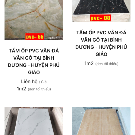
TẤM ỐP PVC VÂN ĐÁ
VÂN GỖ TẠI BÌNH
DƯƠNG - HUYỆN PHÚ
TẤM ỐP PVC VÂN ĐÁ
GIÁO
VÂN GỖ TẠI BÌNH
1m2
(đơn tối thiểu)
DƯƠNG - HUYỆN PHÚ
GIÁO
Liên hệ
/ Giá
1m2
(đơn tối thiểu)