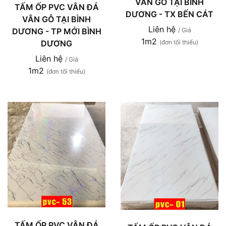
VÂN GỖ TẠI BÌNH
TẤM ỐP PVC VÂN ĐÁ
DƯƠNG - TX BẾN CÁT
VÂN GỖ TẠI BÌNH
Liên hệ
DƯƠNG - TP MỚI BÌNH
/ Giá
1m2
DƯƠNG
(đơn tối thiểu)
Liên hệ
/ Giá
1m2
(đơn tối thiểu)
TẤM ỐP PVC VÂN ĐÁ