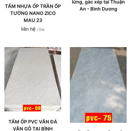
lửng, gác xép tại Thuận
TẤM NHỰA ỐP TRẦN ỐP
An - Bình Dương
TƯỜNG NANO ZICO
MAU 23
liên hệ
/ Giá
TẤM ỐP PVC VÂN ĐÁ
VÂN GỖ TẠI BÌNH