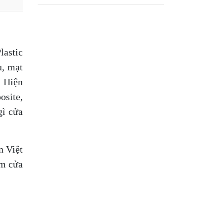
astic
u, mạt
. Hiện
osite,
gì cửa
n Việt
ẩm cửa