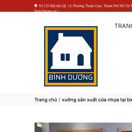
Số 155 Mặt tiền QL 13, Phường Thuận Giao, Thành Phố Hồ Chí 
Bình Dương cũ )
TRAN
Trang chủ
/
xưởng sản xuất cửa nhựa tại b