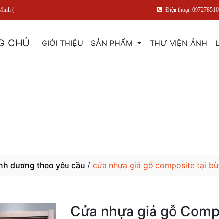
Minh (
Điện thoại: 097278510
G CHỦ
GIỚI THIỆU
SẢN PHẨM
THƯ VIỆN ẢNH
ình dương theo yêu cầu
/
cửa nhựa giả gỗ composite tại bu
Cửa nhựa giả gỗ Compo