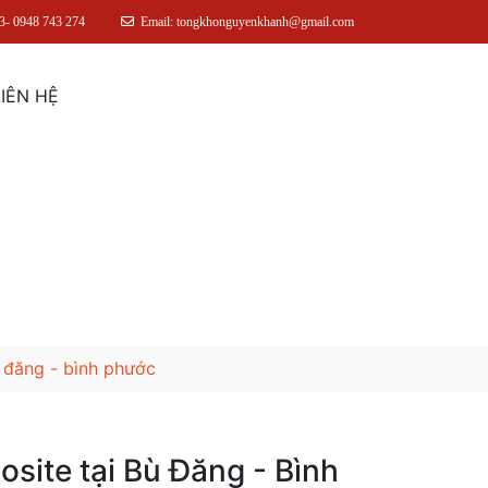
3- 0948 743 274
Email: tongkhonguyenkhanh@gmail.com
LIÊN HỆ
̀ đăng - bình phước
site tại Bù Đăng - Bình