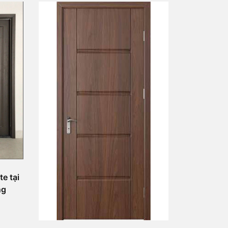
e tại
ng