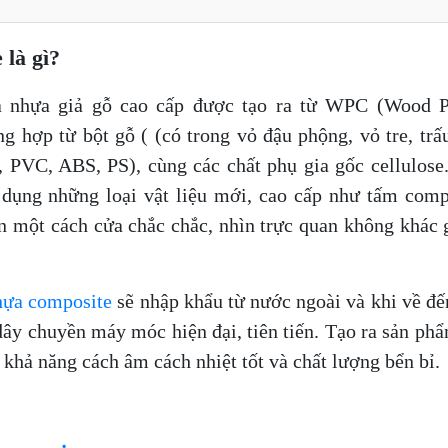
 là gì?
a nhựa giả gỗ cao cấp được tạo ra từ WPC (Wood Pl
g hợp từ bột gỗ ( (có trong vỏ đậu phộng, vỏ tre, trấ
 PVC, ABS, PS), cùng các chất phụ gia gốc cellulose
 dụng những loại vật liệu mới, cao cấp như tấm comp
một cách cửa chắc chắc, nhìn trực quan không khác 
hựa composite
sẽ nhập khẩu từ nước ngoài và khi về đế
ây chuyền máy móc hiện đại, tiên tiến. Tạo ra sản ph
 khả năng cách âm cách nhiệt tốt và chất lượng bển bỉ.