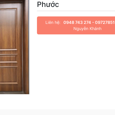
Phước
Liên hệ:
0948 743 274 - 0972785
Nguyễn Khánh