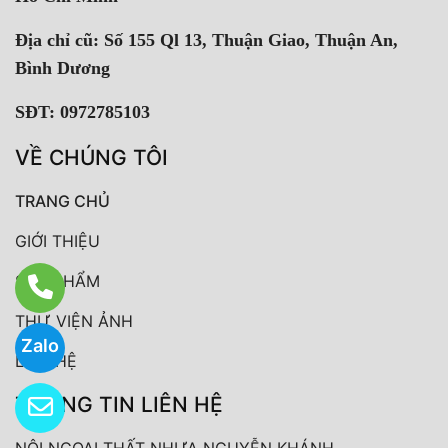
Địa chỉ cũ: Số 155 Ql 13, Thuận Giao, Thuận An,
Bình Dương
SĐT: 0972785103
VỀ CHÚNG TÔI
TRANG CHỦ
GIỚI THIỆU
SẢN PHẨM
THƯ VIỆN ẢNH
Zalo
LIÊN HỆ
THÔNG TIN LIÊN HỆ
NỘI NGOẠI THẤT NHỰA NGUYỄN KHÁNH