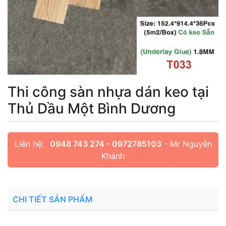
Thi công sàn nhựa dán keo tại
Thủ Dầu Một Bình Dương
Liên hệ:
0948 743 274 - 0972785103
- Mr Nguyễn
Khánh
CHI TIẾT SẢN PHẨM