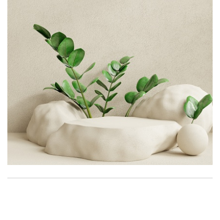
Liên hệ:
0948 743 274 - 0972785103
- Mr Nguyễn
Khánh