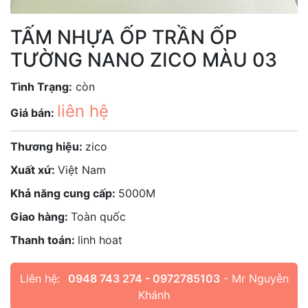
TẤM NHỰA ỐP TRẦN ỐP
TƯỜNG NANO ZICO MÀU 03
Tình Trạng:
còn
liên hệ
Giá bán:
Thương hiệu:
zico
Xuất xứ:
Việt Nam
Khả năng cung cấp:
5000M
Giao hàng:
Toàn quốc
Thanh toán:
linh hoat
Liên hệ:
0948 743 274 - 0972785103
- Mr Nguyễn
Khánh