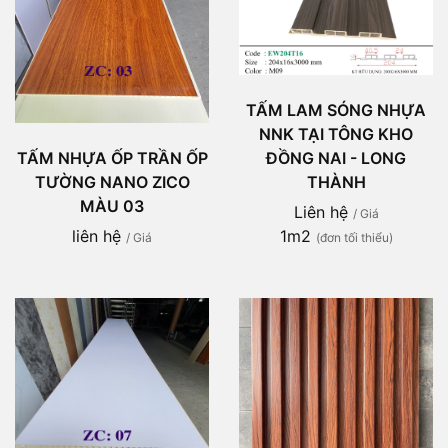
TẤM LAM SÓNG NHỰA
NNK TẠI TÔNG KHO
ĐỒNG NAI - LONG
TẤM NHỰA ỐP TRẦN ỐP
THÀNH
TƯỜNG NANO ZICO
MÀU 03
Liên hệ
/ Giá
1m2
liên hệ
(đơn tối thiểu)
/ Giá