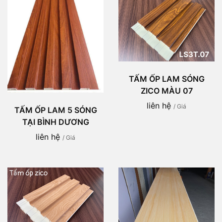
TẤM ỐP LAM SÓNG
ZICO MÀU 07
liên hệ
/ Giá
TẤM ỐP LAM 5 SÓNG
TẠI BÌNH DƯƠNG
liên hệ
/ Giá