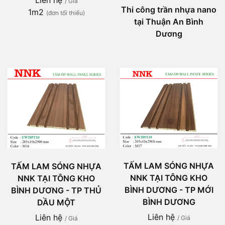
/ Giá
Thi công trần nhựa nano
1m2
(đơn tối thiểu)
tại Thuận An Bình
Dương
TẤM LAM SÓNG NHỰA
TẤM LAM SÓNG NHỰA
NNK TẠI TÔNG KHO
NNK TẠI TÔNG KHO
BÌNH DƯƠNG - TP MỚI
BÌNH DƯƠNG - TP THỦ
BÌNH DƯƠNG
DẦU MỘT
Liên hệ
Liên hệ
/ Giá
/ Giá