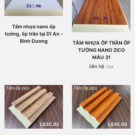
Tấm nhựa nano ốp
tường, ốp trần tại Dĩ An -
Bình Dương
TẤM NHỰA ỐP TRẦN ỐP
TƯỜNG NANO ZICO
MÀU 31
liên hệ
/ Giá