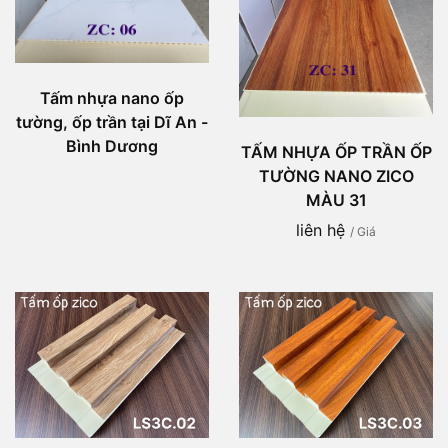
Tấm nhựa nano ốp
tường, ốp trần tại Dĩ An -
Bình Dương
TẤM NHỰA ỐP TRẦN ỐP
TƯỜNG NANO ZICO
MÀU 31
liên hệ
/ Giá