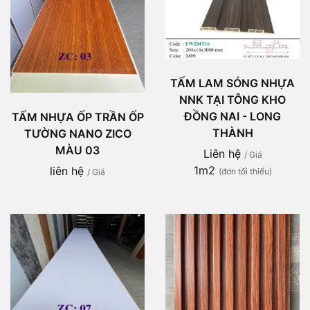
TẤM LAM SÓNG NHỰA
NNK TẠI TÔNG KHO
ĐỒNG NAI - LONG
TẤM NHỰA ỐP TRẦN ỐP
THÀNH
TƯỜNG NANO ZICO
MÀU 03
Liên hệ
/ Giá
1m2
liên hệ
(đơn tối thiểu)
/ Giá