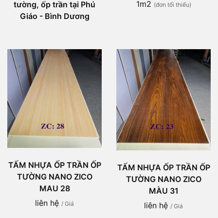
1m2
tường, ốp trần tại Phú
(đơn tối thiểu)
Giáo - Bình Dương
TẤM NHỰA ỐP TRẦN ỐP
TẤM NHỰA ỐP TRẦN ỐP
TƯỜNG NANO ZICO
TƯỜNG NANO ZICO
MAU 28
MÀU 31
liên hệ
/ Giá
liên hệ
/ Giá