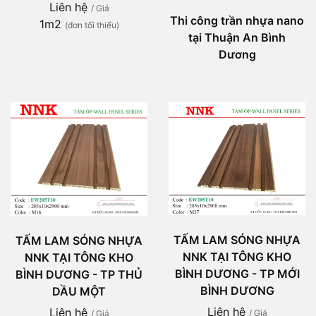
Liên hệ
/ Giá
Thi công trần nhựa nano
1m2
(đơn tối thiểu)
tại Thuận An Bình
Dương
TẤM LAM SÓNG NHỰA
TẤM LAM SÓNG NHỰA
NNK TẠI TÔNG KHO
NNK TẠI TÔNG KHO
BÌNH DƯƠNG - TP MỚI
BÌNH DƯƠNG - TP THỦ
BÌNH DƯƠNG
DẦU MỘT
Liên hệ
Liên hệ
/ Giá
/ Giá