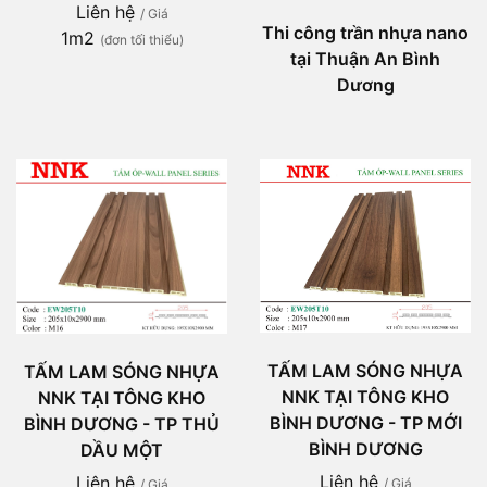
Liên hệ
/ Giá
Thi công trần nhựa nano
1m2
(đơn tối thiểu)
tại Thuận An Bình
Dương
TẤM LAM SÓNG NHỰA
TẤM LAM SÓNG NHỰA
NNK TẠI TÔNG KHO
NNK TẠI TÔNG KHO
BÌNH DƯƠNG - TP MỚI
BÌNH DƯƠNG - TP THỦ
BÌNH DƯƠNG
DẦU MỘT
Liên hệ
Liên hệ
/ Giá
/ Giá