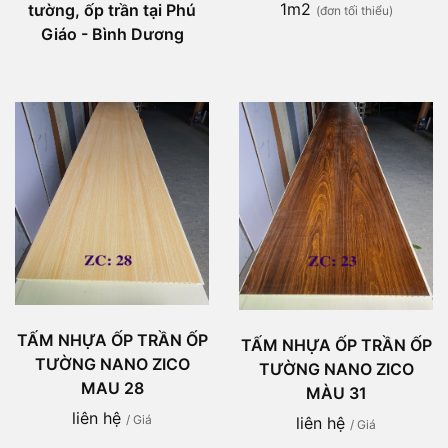
1m2
tường, ốp trần tại Phú
(đơn tối thiểu)
Giáo - Bình Dương
TẤM NHỰA ỐP TRẦN ỐP
TẤM NHỰA ỐP TRẦN ỐP
TƯỜNG NANO ZICO
TƯỜNG NANO ZICO
MAU 28
MÀU 31
liên hệ
/ Giá
liên hệ
/ Giá