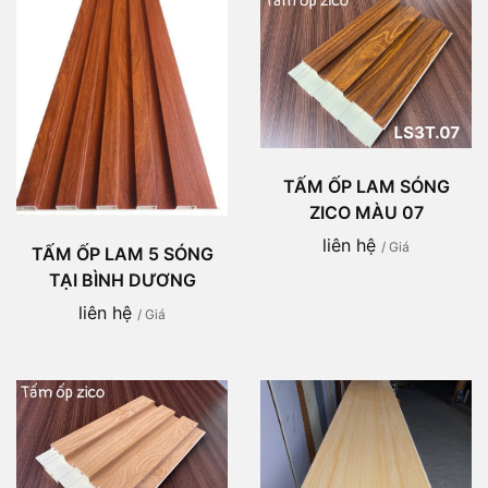
TẤM ỐP LAM SÓNG
ZICO MÀU 07
liên hệ
/ Giá
TẤM ỐP LAM 5 SÓNG
TẠI BÌNH DƯƠNG
liên hệ
/ Giá