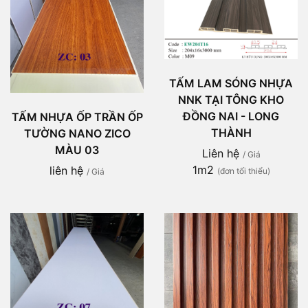
TẤM LAM SÓNG NHỰA
NNK TẠI TÔNG KHO
ĐỒNG NAI - LONG
TẤM NHỰA ỐP TRẦN ỐP
THÀNH
TƯỜNG NANO ZICO
MÀU 03
Liên hệ
/ Giá
1m2
liên hệ
(đơn tối thiểu)
/ Giá