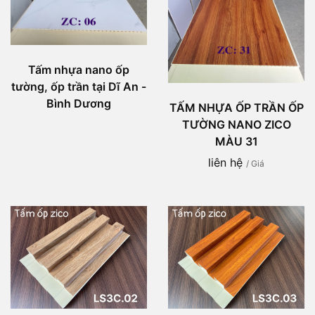
Tấm nhựa nano ốp
tường, ốp trần tại Dĩ An -
Bình Dương
TẤM NHỰA ỐP TRẦN ỐP
TƯỜNG NANO ZICO
MÀU 31
liên hệ
/ Giá