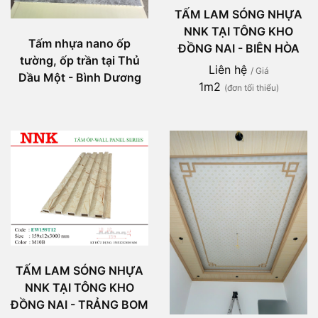
TẤM LAM SÓNG NHỰA
NNK TẠI TÔNG KHO
Tấm nhựa nano ốp
ĐỒNG NAI - BIÊN HÒA
tường, ốp trần tại Thủ
Liên hệ
/ Giá
Dầu Một - Bình Dương
1m2
(đơn tối thiểu)
TẤM LAM SÓNG NHỰA
NNK TẠI TÔNG KHO
ĐỒNG NAI - TRẢNG BOM