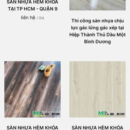
SÀN NHỰA HÈM KHÓA
TẠI TP HCM - QUẬN 9
liên hệ
/ Giá
Thi công sàn nhựa chịu
lực gác lửng gác xép tại
Hiệp Thành Thủ Dầu Một
Bình Dương
SÀN NHỰA HÈM KHÓA
SÀN NHỰA HÈM KHÓA