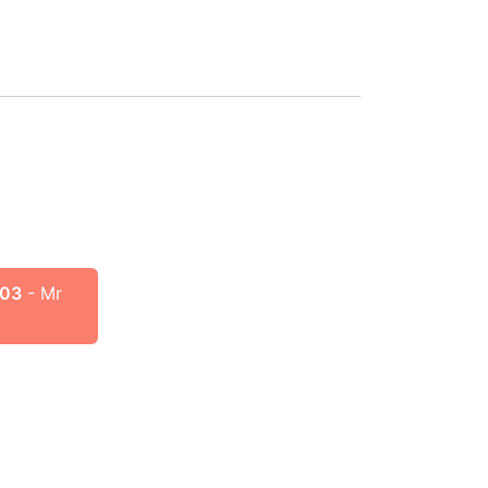
103
- Mr