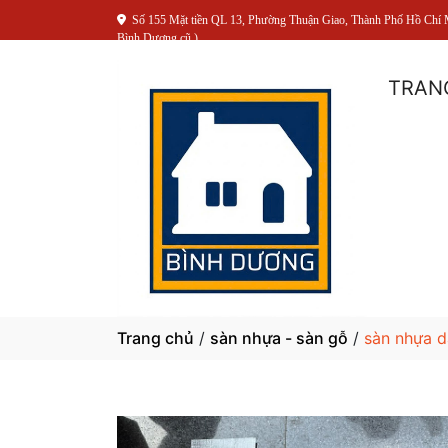
Số 155 Mặt tiền QL 13, Phường Thuận Giao, Thành Phố Hồ Chí 
Bình Dương cũ )
TRAN
Trang chủ
/
sàn nhựa - sàn gỗ
/
sàn nhựa d