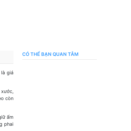
CÓ THỂ BẠN QUAN TÂM
 là giá
 xước,
eo còn
giữ ấm
g phai