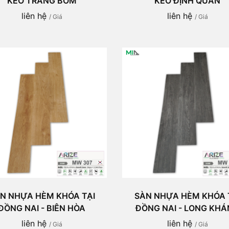
KEO TRẢNG BOM
KEO ĐỊNH QUÁN
liên hệ
liên hệ
/ Giá
/ Giá
N NHỰA HÈM KHÓA TẠI
SÀN NHỰA HÈM KHÓA 
ĐỒNG NAI - BIÊN HÒA
ĐỒNG NAI - LONG KH
liên hệ
liên hệ
/ Giá
/ Giá