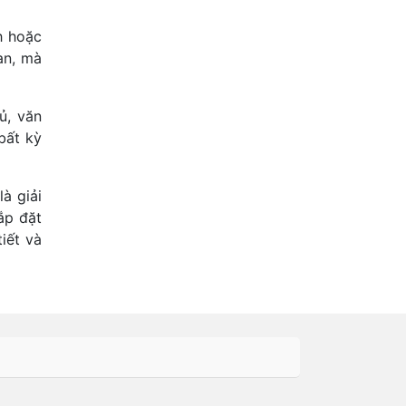
h hoặc
an, mà
ủ, văn
bất kỳ
à giải
ắp đặt
iết và