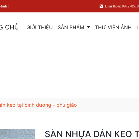
Minh (
Điện thoại: 097278510
G CHỦ
GIỚI THIỆU
SẢN PHẨM
THƯ VIỆN ẢNH
án keo tại bình dương - phú giáo
SÀN NHỰA DÁN KEO T