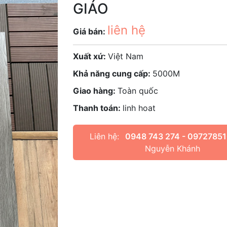
GIÁO
liên hệ
Giá bán:
Xuất xứ:
Việt Nam
Khả năng cung cấp:
5000M
Giao hàng:
Toàn quốc
Thanh toán:
linh hoat
Liên hệ:
0948 743 274 - 0972785
Nguyễn Khánh