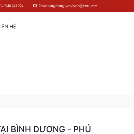
3- 0948 743 274
Email: tongkhonguyenkhanh@gmail.com
LIÊN HỆ
ẠI BÌNH DƯƠNG - PHÚ